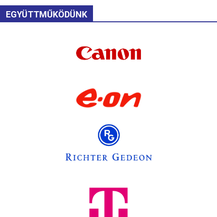
EGYÜTTMŰKÖDÜNK