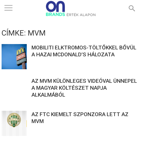
ONBRANDS
CÍMKE: MVM
–
MOBILITI ELKTROMOS-TÖLTŐKKEL BŐVÜL
A HAZAI MCDONALD’S HÁLOZATA
ÉRTÉK
AZ MVM KÜLÖNLEGES VIDEÓVAL ÜNNEPEL
ALAPON
A MAGYAR KÖLTÉSZET NAPJA
ALKALMÁBÓL
AZ FTC KIEMELT SZPONZORA LETT AZ
MVM