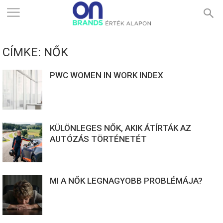
ONBRANDS
CÍMKE: NŐK
–
PWC WOMEN IN WORK INDEX
ÉRTÉK
KÜLÖNLEGES NŐK, AKIK ÁTÍRTÁK AZ
ALAPON
AUTÓZÁS TÖRTÉNETÉT
MI A NŐK LEGNAGYOBB PROBLÉMÁJA?