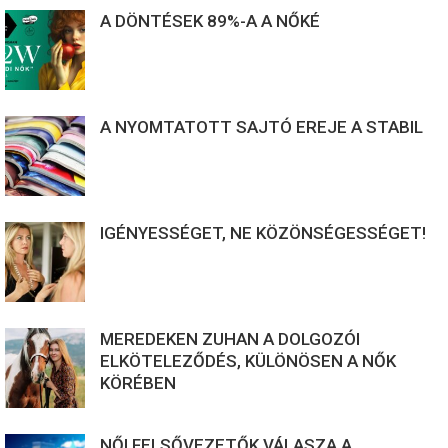
A DÖNTÉSEK 89%-A A NŐKÉ
A NYOMTATOTT SAJTÓ EREJE A STABIL
IGÉNYESSÉGET, NE KÖZÖNSÉGESSÉGET!
MEREDEKEN ZUHAN A DOLGOZÓI
ELKÖTELEZŐDÉS, KÜLÖNÖSEN A NŐK
KÖRÉBEN
NŐI FELSŐVEZETŐK VÁLASZA A