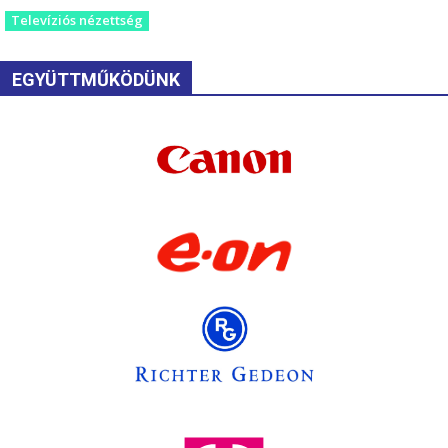
Televíziós nézettség
EGYÜTTMŰKÖDÜNK