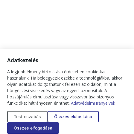
Adatkezelés
A legjobb élmény biztosítása érdekében cookie-kat
használunk. Ha beleegyezik ezekbe a technológiákba, akkor
olyan adatokat dolgozhatunk fel ezen az oldalon, mint a
böngészési viselkedés vagy az egyedi azonosítók. A
hozzájárulás elmulasztása vagy visszavonása bizonyos
funkciókat hátrányosan érinthet.
Adatvédelmi irányelvek
Kapcsolat
Impresszum
Médiaajánlat
Jogi tudnivalók
Testreszabás
Összes elutasítása
Adatkezelési tájékoztató
Összes elfogadása
Copyright © 2025. Minden jog fenntartva. onBRANDS