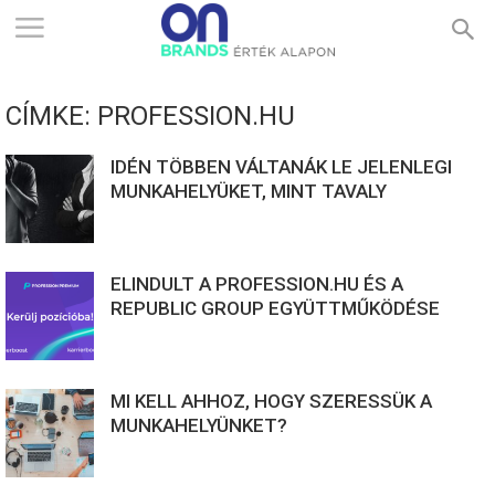
ONBRANDS
CÍMKE: PROFESSION.HU
–
IDÉN TÖBBEN VÁLTANÁK LE JELENLEGI
MUNKAHELYÜKET, MINT TAVALY
ÉRTÉK
ELINDULT A PROFESSION.HU ÉS A
ALAPON
REPUBLIC GROUP EGYÜTTMŰKÖDÉSE
MI KELL AHHOZ, HOGY SZERESSÜK A
MUNKAHELYÜNKET?