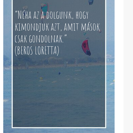
“Néha az a dolgunk, hogy
kimondjuk azt, amit mások
csak gondolnak.”
(BEROS LORETTA)