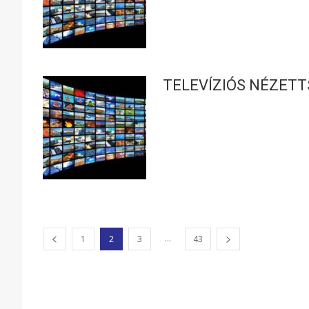
TELEVÍZIÓS NÉZETT
...
1
2
3
43