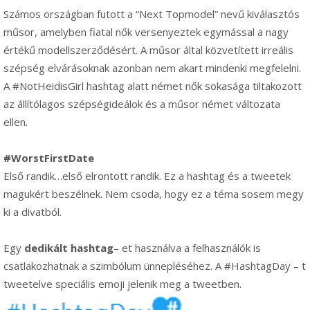
Számos országban futott a “Next Topmodel” nevű kiválasztós
műsor, amelyben fiatal nők versenyeztek egymással a nagy
értékű modellszerződésért. A műsor által közvetített irreális
szépség elvárásoknak azonban nem akart mindenki megfelelni.
A #NotHeidisGirl hashtag alatt német nők sokasága tiltakozott
az állítólagos szépségideálok és a műsor német változata
ellen.
#WorstFirstDate
Első randik…első elrontott randik. Ez a hashtag és a tweetek
magukért beszélnek. Nem csoda, hogy ez a téma sosem megy
ki a divatból.
Egy
dedikált hashtag
– et használva a felhasználók is
csatlakozhatnak a szimbólum ünnepléséhez. A #HashtagDay – t
tweetelve speciális emoji jelenik meg a tweetben.