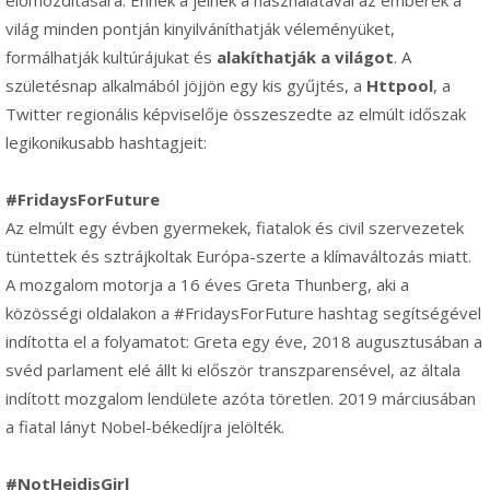
előmozdítására. Ennek a jelnek a használatával az emberek a
világ minden pontján kinyilváníthatják véleményüket,
formálhatják kultúrájukat és
alakíthatják a világot
. A
születésnap alkalmából jöjjön egy kis gyűjtés, a
Httpool
, a
Twitter regionális képviselője összeszedte az elmúlt időszak
legikonikusabb hashtagjeit:
#FridaysForFuture
Az elmúlt egy évben gyermekek, fiatalok és civil szervezetek
tüntettek és sztrájkoltak Európa-szerte a klímaváltozás miatt.
A mozgalom motorja a 16 éves Greta Thunberg, aki a
közösségi oldalakon a #FridaysForFuture hashtag segítségével
indította el a folyamatot: Greta egy éve, 2018 augusztusában a
svéd parlament elé állt ki először transzparensével, az általa
indított mozgalom lendülete azóta töretlen. 2019 márciusában
a fiatal lányt Nobel-békedíjra jelölték.
#NotHeidisGirl