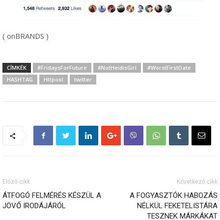
( onBRANDS )
CÍMKÉK
#FridaysForFuture
#NotHeidisGirl
#WorstFirstDate
HASHTAG
Httpool
twitter
Előző cikk
Következő cikk
ÁTFOGÓ FELMÉRÉS KÉSZÜL A
A FOGYASZTÓK HABOZÁS
JÖVŐ IRODÁJÁRÓL
NÉLKÜL FEKETELISTÁRA
TESZNEK MÁRKÁKAT