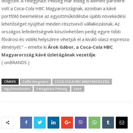
dolgozni. A Félegyházi Pékség már eddig is kiemelt partnere
volt a Coca-Cola HBC Magyarországnak, azonban a kávé
portfólió beemelése az együttműködésbe újabb növekedési
lehetőséget nyújthat minden résztvevő vállalkozásnak. Az
országos lefedettségnek köszönhetően pedig egyre több
fővárosi és vidéki helyszínre vihetjük el a kiváló olasz espresso
élményét.” – emelte ki
Árok Gábor
, a Coca-Cola HBC
Magyarország kávé üzletágának
vezetője
.
( onBRANDS )
CÍMKÉK
Caffè Vergnano
COCA-COLA HBC MAGYARORSZÁG
együttműködés
Félegyházi Pékség
kávé