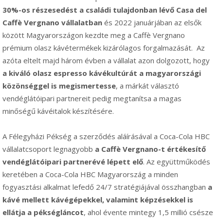
30%-os részesedést a családi tulajdonban lévő Casa del
Caffè Vergnano vállalatban
és 2022 januárjában az elsők
között Magyarországon kezdte meg a Caffè Vergnano
prémium olasz kávétermékek kizárólagos forgalmazását.
Az
azóta eltelt majd három évben a vállalat azon dolgozott, hogy
a kiváló olasz espresso kávékultúrát a magyarországi
közönséggel is megismertesse
, a márkát választó
vendéglátóipari partnereit pedig megtanítsa a magas
minőségű kávéitalok készítésére.
A Félegyházi Pékség a szerződés aláírásával a Coca-Cola HBC
vállalatcsoport legnagyobb
a Caffè Vergnano-t értékesítő
vendéglátóipari partnerévé lépett elő
. Az együttműködés
keretében a Coca-Cola HBC Magyarország a minden
fogyasztási alkalmat lefedő 24/7 stratégiájával összhangban
a
kávé mellett kávégépekkel, valamint képzésekkel is
ellátja a pékségláncot
, ahol évente mintegy 1,5 millió csésze