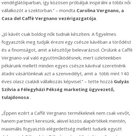
vendéglátóiparban, így közösen próbáljuk inspirálni a többi női
vállalkozót a szektorban.” – mondta
Carolina Vergnano
, a
Casa del Caffè Vergnano vezérigazgatója
.
„Jó kávét csak boldog nők tudnak készíteni. A figyelmes
fogyasztók meg tudják érezni egy csésze kávéban a törődést
és a finomságot, amit a készítője belevarázsol. Örülünk a Caffè
Vergnano-val való együttműködésnek, mert üzleteinkben
pékáruink mellett minden egyes csésze kávéval szeretnénk
átadni vásárlóinknak azt a szenvedélyt, amit a
több mint 140
éves olasz családi vállalkozás képvisel.” – tette hozzá
Gulyás
Szilvia a Félegyházi Pékség marketing ügyvezető,
tulajdonosa
.
„Éppen ezért a Caffè Vergnano termékeknek nem csak vevőt,
hanem partnert keresünk, akivel közös alapértékek mentén,
maximális fogyasztói elégedettség mellett tudunk együtt