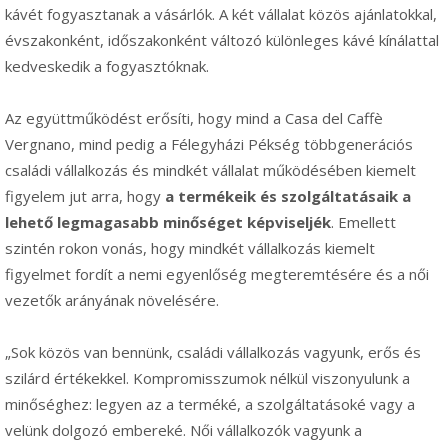
kávét fogyasztanak a vásárlók. A két vállalat közös ajánlatokkal,
évszakonként, időszakonként változó különleges kávé kínálattal
kedveskedik a fogyasztóknak.
Az együttműködést erősíti, hogy mind a Casa del Caffè
Vergnano, mind pedig a Félegyházi Pékség többgenerációs
családi vállalkozás és mindkét vállalat működésében kiemelt
figyelem jut arra, hogy
a termékeik és szolgáltatásaik a
lehető legmagasabb minőséget képviseljék
. Emellett
szintén rokon vonás, hogy mindkét vállalkozás kiemelt
figyelmet fordít a nemi egyenlőség megteremtésére és a női
vezetők arányának növelésére.
„Sok közös van bennünk, családi vállalkozás vagyunk, erős és
szilárd értékekkel. Kompromisszumok nélkül viszonyulunk a
minőséghez: legyen az a terméké, a szolgáltatásoké vagy a
velünk dolgozó embereké. Női vállalkozók vagyunk a