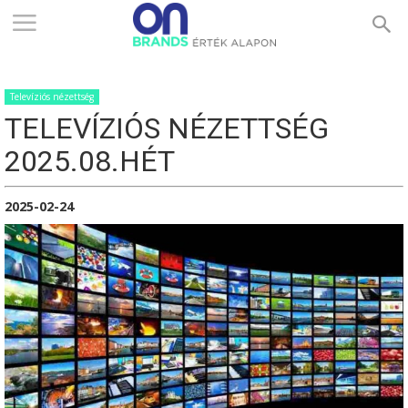
ONBRANDS
Televíziós nézettség
–
TELEVÍZIÓS NÉZETTSÉG
2025.08.HÉT
ÉRTÉK
2025-02-24
ALAPON