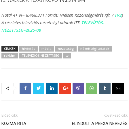
(Total 4+ N= 8.468.371 Forrás: Nielsen Közönségmérés Kft. /
TV2
)
A részletes televíziós nézettségi adatok ITT:
TELEVÍZIÓS-
NÉZETTSÉG
–
2025-08
CÍMKÉK
hirdetés
média
nézettség
nézettségi adatok
reklám
TELEVÍZIÓS NÉZETTSÉG
tv
Előző cikk
Következő cikk
KOZMA RITA
ELINDULT A PREXA NEVEZÉS