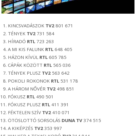
KINCSVADÁSZOK
TV2
801 671
TÉNYEK
TV2
731 584
HÍRADÓ
RTL
723 263
A MI KIS FALUNK
RTL
648 405
HÁZON KÍVÜL
RTL
605 785
CÁPÁK KÖZÖTT
RTL
565 036
TÉNYEK PLUSZ
TV2
563 642
POKOLI ROKONOK
RTL
531 178
A HÁROM NŐVÉR
TV2
498 851
FÓKUSZ
RTL
490 501
FÓKUSZ PLUSZ
RTL
411 391
FÉKTELEN SZÍV
TV2
410 071
ÖTÖSLOTTÓ SORSOLÁS
DUNA TV
374 515
A KIKÉPZÉS
TV2
353 997
WALKER A TEXASI KOPÓ
TV2
314 844