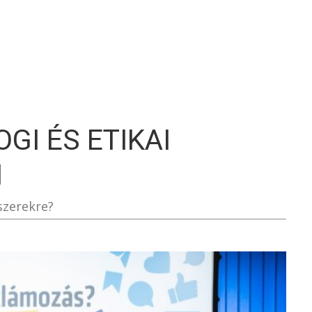
S
GI ÉS ETIKAI
N
szerekre?