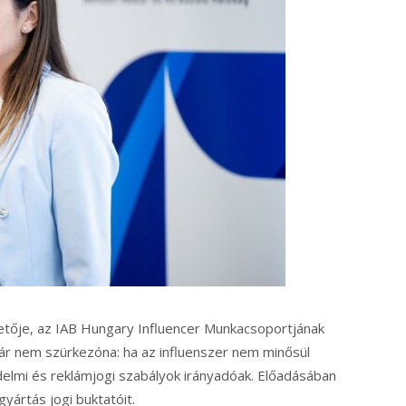
etője, az IAB Hungary Influencer Munkacsoportjának
ár nem szürkezóna: ha az influenszer nem minősül
delmi és reklámjogi szabályok irányadóak. Előadásában
yártás jogi buktatóit.