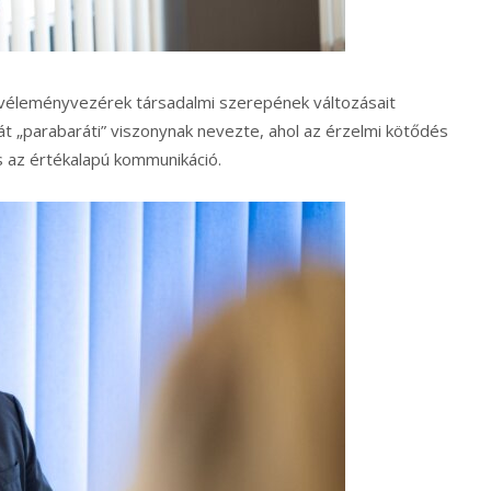
éleményvezérek társadalmi szerepének változásait
át „parabaráti” viszonynak nevezte, ahol az érzelmi kötődés
s az értékalapú kommunikáció.