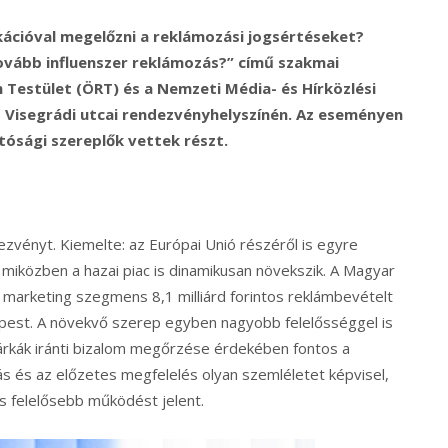
kációval megelőzni a reklámozási jogsértéseket?
tovább influenszer reklámozás?” című szakmai
Testület (ÖRT) és a Nemzeti Média- és Hírközlési
isegrádi utcai rendezvényhelyszínén. Az eseményen
ósági szereplők vettek részt.
ezvényt. Kiemelte: az Európai Unió részéről is egyre
miközben a hazai piac is dinamikusan növekszik. A Magyar
marketing szegmens 8,1 milliárd forintos reklámbevételt
épest. A növekvő szerep egyben nagyobb felelősséggel is
árkák iránti bizalom megőrzése érdekében fontos a
 és az előzetes megfelelés olyan szemléletet képvisel,
s felelősebb működést jelent.