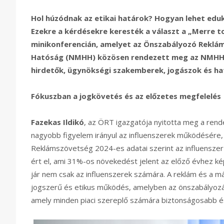
Hol húzódnak az etikai határok? Hogyan lehet edu
Ezekre a kérdésekre keresték a választ a „Merre 
minikonferencián, amelyet az Önszabályozó Reklám 
Hatóság (NMHH) közösen rendezett meg az NMHH V
hirdetők, ügynökségi szakemberek, jogászok és hat
Fókuszban a jogkövetés és az előzetes megfelelés
Fazekas Ildikó
, az ÖRT igazgatója nyitotta meg a rend
nagyobb figyelem irányul az influenszerek működésére, 
Reklámszövetség 2024-es adatai szerint az influenszer 
ért el, ami 31%-os növekedést jelent az előző évhez k
jár nem csak az influenszerek számára. A reklám és a m
jogszerű és etikus működés, amelyben az önszabályozás
amely minden piaci szereplő számára biztonságosabb é