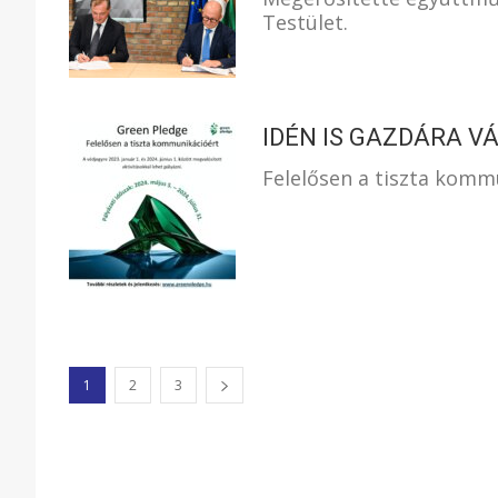
Testület.
IDÉN IS GAZDÁRA V
Felelősen a tiszta komm
1
2
3