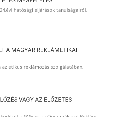
ZETES MEGFELELÉS
.évi hatósági eljárások tanulságairól.
LT A MAGYAR REKLÁMETIKAI
a az etikus reklámozás szolgálatában.
LŐZÉS VAGY AZ ELŐZETES
ködését a GVH és az Önszabályozó Reklám