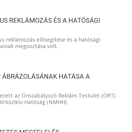
KUS REKLÁMOZÁS ÉS A HATÓSÁGI
us reklámozás elősegítése és a hatósági
tainak megosztása volt.
P ÁBRÁZOLÁSÁNAK HATÁSA A
ezett az Önszabályozó Reklám Testület (ÖRT)
Hírközlési Hatóság (NMHH).