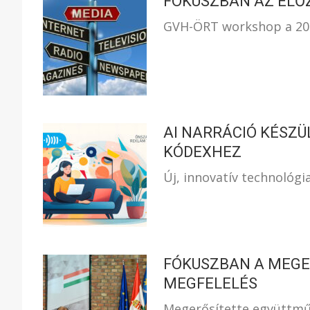
FÓKUSZBAN AZ ELŐ
GVH-ÖRT workshop a 2024
AI NARRÁCIÓ KÉSZÜ
KÓDEXHEZ
Új, innovatív technológi
FÓKUSZBAN A MEGE
MEGFELELÉS
Megerősítette együttmű