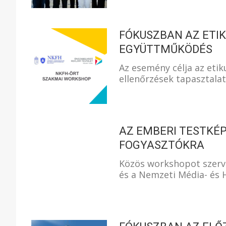
FÓKUSZBAN AZ ETI
EGYÜTTMŰKÖDÉS
Az esemény célja az etik
ellenőrzések tapasztala
AZ EMBERI TESTKÉ
FOGYASZTÓKRA
Közös workshopot szerv
és a Nemzeti Média- és 