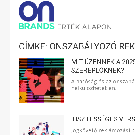
ONBRAND
–
CÍMKE: ÖNSZABÁLYOZÓ RE
ÉRTÉK
MIT ÜZENNEK A 202
SZEREPLŐKNEK?
A hatóság és az önszab
ALAPON
nélkülözhetetlen.
TISZTESSÉGES VERS
Jogkövető reklámozást t