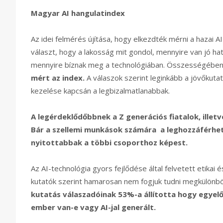
Magyar AI hangulatindex
Az idei felmérés újítása, hogy elkezdték mérni a hazai A
választ, hogy a lakosság mit gondol, mennyire van jó hat
mennyire bíznak meg a technológiában. Összességébe
mért az index.
A válaszok szerint leginkább a jövőkutat
kezelése kapcsán a legbizalmatlanabbak.
A legérdeklődőbbnek a Z generációs fiatalok, illetv
Bár a szellemi munkások számára a leghozzáférhe
nyitottabbak a többi csoporthoz képest.
Az AI-technológia gyors fejlődése által felvetett etikai
kutatók szerint hamarosan nem fogjuk tudni megkülönbö
kutatás válaszadóinak 53%-a állította hogy egyel
ember van-e vagy AI-jal generált.