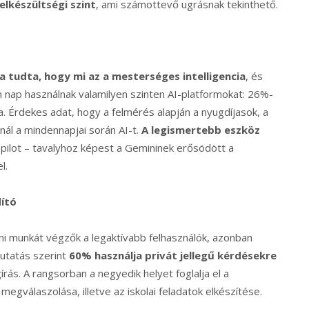
elkészültségi szint
, ami számottevő ugrásnak tekinthető.
 tudta, hogy mi az a mesterséges intelligencia
, és
n nap használnak valamilyen szinten AI-platformokat: 26%-
. Érdekes adat, hogy a felmérés alapján a nyugdíjasok, a
ál a mindennapjai során AI-t.
A legismertebb eszköz
opilot – tavalyhoz képest a Gemininek erősödött a
l.
dító
i munkát végzők a legaktívabb felhasználók, azonban
kutatás szerint
60% használja privát jellegű kérdésekre
írás. A rangsorban a negyedik helyet foglalja el a
egválaszolása, illetve az iskolai feladatok elkészítése.