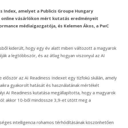
ss Index, amelyet a Publicis Groupe Hungary
 online vásárlókon mért kutatás eredményeit
rformance médiaigazgatója, és Kelemen Ákos, a PwC
ésből kiderült, hogy egy év alatt miben változott a magyarok
lják a legtöbbször, és az átlag hogyan viszonyul az AI
először az AI Readiness Indexet egy tízfokú skálán, amely
aikra gyakorolt hatását és használatának mértékét
lyi AI Readiness kutatása megállapította, hogy a magyarok
tól: akkor 10-ből mindössze 3,9-et ütött meg a
séges intelligencia rohamos térhódításának köszönhetően