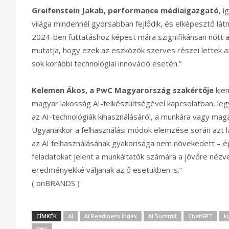
Greifenstein Jakab, performance médiaigazgató
, 
világa mindennél gyorsabban fejlődik, és elképesztő látn
2024-ben futtatáshoz képest mára szignifikánsan nőtt 
mutatja, hogy ezek az eszközök szerves részei lettek a
sok korábbi technológiai innováció esetén.”
Kelemen Ákos, a PwC Magyarország szakértője
kiem
magyar lakosság AI-felkészültségével kapcsolatban, legy
az AI-technológiák kihasználásáról, a munkára vagy magá
Ugyanakkor a felhasználási módok elemzése során azt l
az AI felhasználásának gyakorisága nem növekedett – é
feladatokat jelent a munkáltatók számára a jövőre nézve,
eredményekké váljanak az ő esetükben is.”
( onBRANDS )
CÍMKÉK
AI
AI Readiness Index
AI Summit
ChatGPT
k
pwc