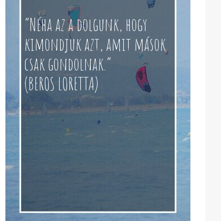
“Néha az a dolgunk, hogy
kimondjuk azt, amit mások
csak gondolnak.”
(BEROS LORETTA)