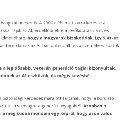
I hangulatindexet is. A 2000+ fős minta arra kereste a
ással rájuk az AI, érdeklődnek-e a jövőkutatás iránt, és
n elmondható,
hogy a magyarok bizakodóak, így 5,41-et
ás terén látnak az AI-ban potenciált, és a személyes adatok
e a legidősebb, Veterán generáció tagjai bizonyultak.
tőbbek az AI-eszközök, ők mégis kevésbé
 és biztonsági kérdések mára ott tartanak, hogy a borúlátó
ztetni a valóságot a generált anyagoktól.
Azonban a
őre meg tudná mondani egy képről, hogy azon valós