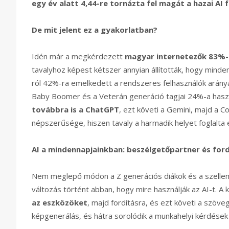
egy év alatt 4,44-re tornázta fel magát a hazai AI f
De mit jelent ez a gyakorlatban?
Idén már a megkérdezett
magyar internetezők 83%-a
tavalyhoz képest kétszer annyian állították, hogy minde
ról 42%-ra emelkedett a rendszeres felhasználók aránya
Baby Boomer és a Veterán generáció tagjai 24%-a haszn
továbbra is a ChatGPT
, ezt követi a Gemini, majd a C
népszerűsége, hiszen tavaly a harmadik helyet foglalta e
AI a mindennapjainkban: beszélgetőpartner és for
Nem meglepő módon a Z generációs diákok és a szellem
változás történt abban, hogy mire használják az AI-t. A 
az eszközöket
, majd fordításra, és ezt követi a szöveg
képgenerálás, és hátra sorolódik a munkahelyi kérdések m