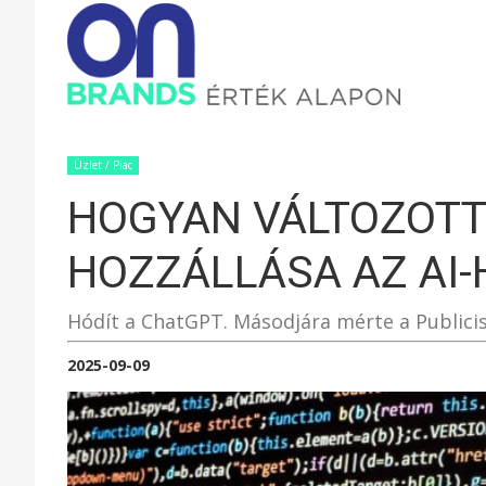
ONBRAND
–
Üzlet / Piac
HOGYAN VÁLTOZOTT
ÉRTÉK
HOZZÁLLÁSA AZ AI-
ALAPON
Hódít a ChatGPT. Másodjára mérte a Publicis
2025-09-09