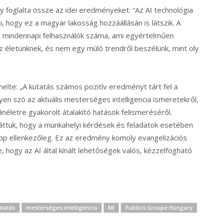
így foglalta össze az idei eredményeket: “Az AI technológia
i, hogy ez a magyar lakosság hozzáállásán is látszik. A
a mindennapi felhasználók száma, ami egyértelműen
z életünknek, és nem egy múló trendről beszélünk, mint oly
elte: „A kutatás számos pozitív eredményt tárt fel a
en szó az aktuális mesterséges intelligencia ismeretekről,
néletre gyakorolt átalakító hatások felismeréséről.
áttuk, hogy a munkahelyi kérdések és feladatok esetében
pp ellenkezőleg. Ez az eredmény komoly evangelizációs
 hogy az AI által kínált lehetőségek valós, kézzelfogható
utatás
mesterséges intelligencia
MI
Publicis Groupe Hungary