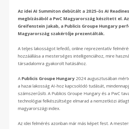
Az idei AI Summiton debütált a 2025-ös AI Readine
megbízásából a PwC Magyarország készített el. Az
Greifenstein Jakab, a Publicis Groupe Hungary pe
Magyarország szakértője prezentálták.
A teljes lakosságot lefedő, online reprezentatív felmér
hozzáállása a mesterséges intelligenciához, mire haszná
társadalomra gyakorolt hatásához.
A
Publicis Groupe Hungary
2024 augusztusában mérte 
a hazai lakosság AI-hoz kapcsolódó tudását, mindennapj
számszerűsíti. A Publicis Groupe Hungary és a PwC tava
technológiai felkészültsége elmarad a nemzetközi átlag
magyarországi index.
Az idei felmérés azonban már más képet fest. A mester