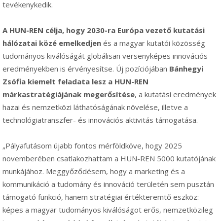
tevékenykedik.
A HUN-REN célja,
hogy 2030-ra Európa vezető kutatási
hálózatai közé emelkedjen
és a magyar kutatói közösség
tudományos kiválóságát globálisan versenyképes innovációs
eredményekben is érvényesítse. Új pozíciójában
Bánhegyi
Zsófia kiemelt feladata lesz a HUN-REN
márkastratégiájának megerősítése
, a kutatási eredmények
hazai és nemzetközi láthatóságának növelése, illetve a
technológiatranszfer- és innovációs aktivitás támogatása.
„Pályafutásom újabb fontos mérföldköve, hogy 2025
novemberében csatlakozhattam a HUN-REN 5000 kutatójának
munkájához. Meggyőződésem, hogy a marketing és a
kommunikáció a tudomány és innováció területén sem pusztán
támogató funkció, hanem stratégiai értékteremtő eszköz:
képes a magyar tudományos kiválóságot erős, nemzetközileg