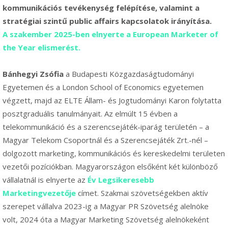
kommunikációs tevékenység felépítése, valamint a
stratégiai szintű public affairs kapcsolatok irányítása.
A szakember 2025-ben elnyerte a European Marketer of
the Year elismerést.
Bánhegyi Zsófia
a Budapesti Közgazdaságtudományi
Egyetemen és a London School of Economics egyetemen
végzett, majd az ELTE Állam- és Jogtudományi Karon folytatta
posztgraduális tanulmányait. Az elmúlt 15 évben a
telekommunikáció és a szerencsejáték-iparág területén – a
Magyar Telekom Csoportnál és a Szerencsejáték Zrt.-nél –
dolgozott marketing, kommunikációs és kereskedelmi területen
vezetői pozíciókban. Magyarországon elsőként két különböző
vállalatnál is elnyerte az
Év Legsikeresebb
Marketingvezetője
címet. Szakmai szövetségekben aktív
szerepet vállalva 2023-ig a Magyar PR Szövetség alelnöke
volt, 2024 óta a Magyar Marketing Szövetség alelnökeként