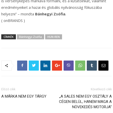
is versenyképes márkává formálni, és a kutatóinkat, valamint
eredményeiket a hazai és globális nyilvánosság fókuszába
helyezni” – mondta
Bánhegyi Zsófia
.
( onBRANDS )
CÍMKÉK
Bánhegyi Zsófia
HUN-REN
Előző cikk
Következő cikk
A MÁRKA NEM EGY TÁRGY
„A SALES NEM EGY OSZTÁLY A
CÉGEN BELÜL, HANEM MAGA A
NÖVEKEDÉS MOTORJA”