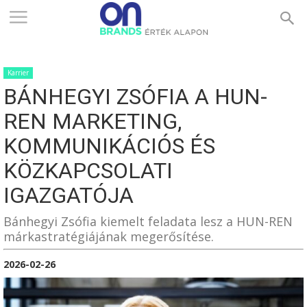
ONBRANDS
Karrier
–
BÁNHEGYI ZSÓFIA A HUN-
REN MARKETING,
ÉRTÉK
KOMMUNIKÁCIÓS ÉS
KÖZKAPCSOLATI
IGAZGATÓJA
ALAPON
Bánhegyi Zsófia kiemelt feladata lesz a HUN-REN
márkastratégiájának megerősítése.
2026-02-26