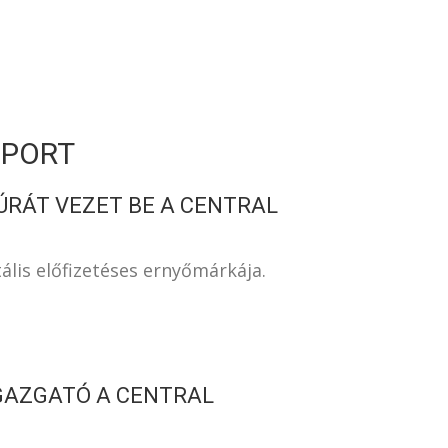
S
OPORT
ÚRÁT VEZET BE A CENTRAL
tális előfizetéses ernyőmárkája.
IGAZGATÓ A CENTRAL