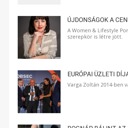
ÚJDONSÁGOK A CE
A Women & Lifestyle Port
szerepkör is létre jött.
EURÓPAI ÜZLETI DÍ
Varga Zoltán 2014-ben v