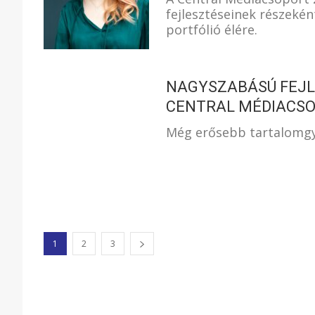
fejlesztéseinek részeként
portfólió élére.
NAGYSZABÁSÚ FEJLE
CENTRAL MÉDIACS
Még erősebb tartalomgyá
1
2
3