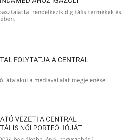
 INDAMEDIÁHOZ IGAZOLT
sztalattal rendelkezik digitális termékek és
sében.
TAL FOLYTATJA A CENTRAL
ól átalakul a médiavállalat megjelenése.
ATÓ VEZETI A CENTRAL
TÁLIS NŐI PORTFÓLIÓJÁT
2024-ben életbe lépő, nagyszabású