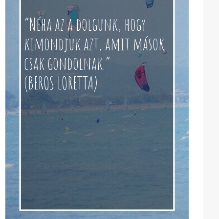
“Néha az a dolgunk, hogy
kimondjuk azt, amit mások
csak gondolnak.”
(BEROS LORETTA)