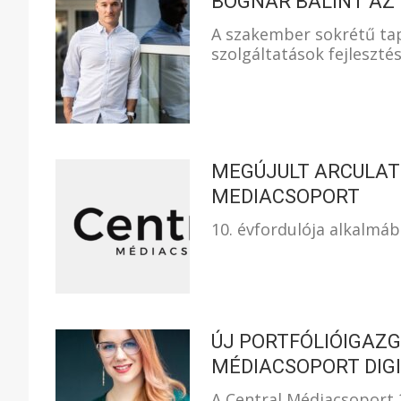
BOGNÁR BÁLINT AZ
A szakember sokrétű tapa
szolgáltatások fejleszté
MEGÚJULT ARCULAT
MEDIACSOPORT
10. évfordulója alkalmáb
ÚJ PORTFÓLIÓIGAZG
MÉDIACSOPORT DIGI
A Central Médiacsoport 