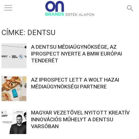
ONBRANDS
CÍMKE: DENTSU
–
A DENTSU MÉDIAÜGYNÖKSÉGE, AZ
IPROSPECT NYERTE A BMW EURÓPAI
TENDERÉT
ÉRTÉK
AZ IPROSPECT LETT A WOLT HAZAI
ALAPON
MÉDIAÜGYNÖKSÉGI PARTNERE
MAGYAR VEZETŐVEL NYITOTT KREATÍV
INNOVÁCIÓS MŰHELYT A DENTSU
VARSÓBAN