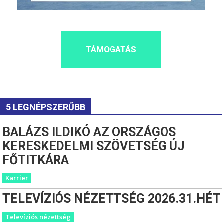
TÁMOGATÁS
5 LEGNÉPSZERŰBB
BALÁZS ILDIKÓ AZ ORSZÁGOS
KERESKEDELMI SZÖVETSÉG ÚJ
FŐTITKÁRA
Karrier
TELEVÍZIÓS NÉZETTSÉG 2026.31.HÉT
Televíziós nézettség