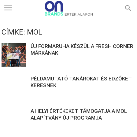
ONBRANDS
CÍMKE: MOL
–
ÚJ FORMARUHA KÉSZÜL A FRESH CORNER
MÁRKÁNAK
ÉRTÉK
PÉLDAMUTATÓ TANÁROKAT ÉS EDZŐKET
ALAPON
KERESNEK
A HELYI ÉRTÉKEKET TÁMOGATJA A MOL
ALAPÍTVÁNY ÚJ PROGRAMJA