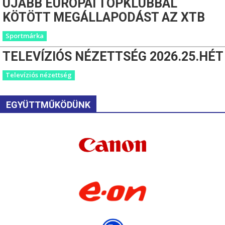
ÚJABB EURÓPAI TOPKLUBBAL
KÖTÖTT MEGÁLLAPODÁST AZ XTB
Sportmárka
TELEVÍZIÓS NÉZETTSÉG 2026.25.HÉT
Televíziós nézettség
EGYÜTTMŰKÖDÜNK