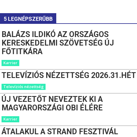
5 LEGNÉPSZERŰBB
BALÁZS ILDIKÓ AZ ORSZÁGOS
KERESKEDELMI SZÖVETSÉG ÚJ
FŐTITKÁRA
Karrier
TELEVÍZIÓS NÉZETTSÉG 2026.31.HÉT
Televíziós nézettség
ÚJ VEZETŐT NEVEZTEK KI A
MAGYARORSZÁGI OBI ÉLÉRE
Karrier
ÁTALAKUL A STRAND FESZTIVÁL