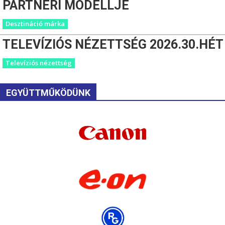
PARTNERI MODELLJE
Desztináció márka
TELEVÍZIÓS NÉZETTSÉG 2026.30.HÉT
Televíziós nézettség
EGYÜTTMŰKÖDÜNK