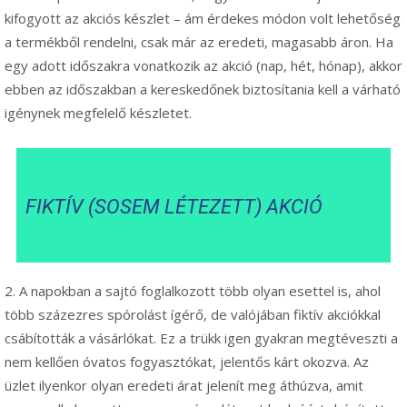
kifogyott az akciós készlet – ám érdekes módon volt lehetőség
a termékből rendelni, csak már az eredeti, magasabb áron. Ha
egy adott időszakra vonatkozik az akció (nap, hét, hónap), akkor
ebben az időszakban a kereskedőnek biztosítania kell a várható
igénynek megfelelő készletet.
FIKTÍV (SOSEM LÉTEZETT) AKCIÓ
2. A napokban a sajtó foglalkozott több olyan esettel is, ahol
több százezres spórolást ígérő, de valójában fiktív akciókkal
csábították a vásárlókat. Ez a trükk igen gyakran megtéveszti a
nem kellően óvatos fogyasztókat, jelentős kárt okozva. Az
üzlet ilyenkor olyan eredeti árat jelenít meg áthúzva, amit