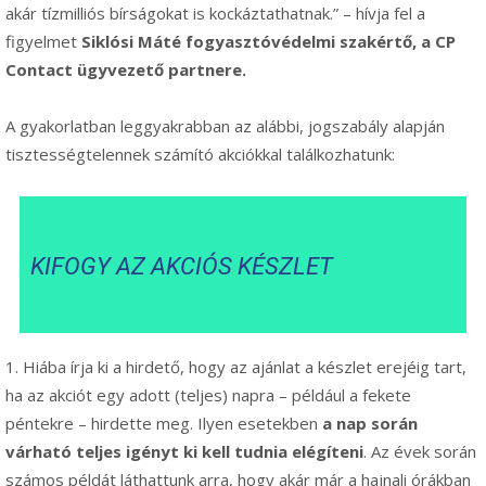
akár tízmilliós bírságokat is kockáztathatnak.” – hívja fel a
figyelmet
Siklósi Máté fogyasztóvédelmi szakértő, a CP
Contact ügyvezető partnere.
A gyakorlatban leggyakrabban az alábbi, jogszabály alapján
tisztességtelennek számító akciókkal találkozhatunk:
KIFOGY AZ AKCIÓS KÉSZLET
1. Hiába írja ki a hirdető, hogy az ajánlat a készlet erejéig tart,
ha az akciót egy adott (teljes) napra – például a fekete
péntekre – hirdette meg. Ilyen esetekben
a nap során
várható teljes igényt ki kell tudnia elégíteni
. Az évek során
számos példát láthattunk arra, hogy akár már a hajnali órákban