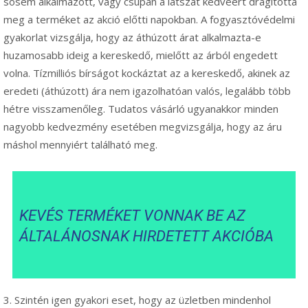
sosem alkalmazott, vagy csupán a látszat kedvéért drágította
meg a terméket az akció előtti napokban. A fogyasztóvédelmi
gyakorlat vizsgálja, hogy az áthúzott árat alkalmazta-e
huzamosabb ideig a kereskedő, mielőtt az árból engedett
volna. Tízmilliós bírságot kockáztat az a kereskedő, akinek az
eredeti (áthúzott) ára nem igazolhatóan valós, legalább több
hétre visszamenőleg. Tudatos vásárló ugyanakkor minden
nagyobb kedvezmény esetében megvizsgálja, hogy az áru
máshol mennyiért található meg.
KEVÉS TERMÉKET VONNAK BE AZ
ÁLTALÁNOSNAK HIRDETETT AKCIÓBA
3. Szintén igen gyakori eset, hogy az üzletben mindenhol