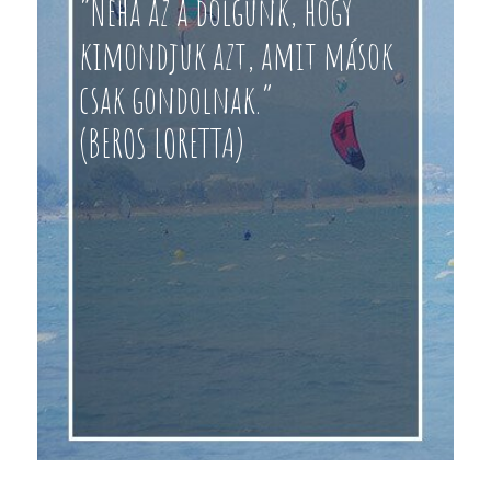
“Néha az a dolgunk, hogy
kimondjuk azt, amit mások
csak gondolnak.”
(BEROS LORETTA)