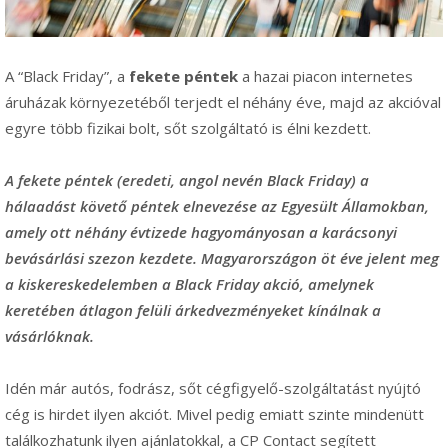
A “Black Friday”, a
fekete péntek
a hazai piacon internetes
áruházak környezetéből terjedt el néhány éve, majd az akcióval
egyre több fizikai bolt, sőt szolgáltató is élni kezdett.
A fekete péntek (eredeti, angol nevén Black Friday) a
hálaadást követő péntek elnevezése az Egyesült Államokban,
amely ott néhány évtizede hagyományosan a karácsonyi
bevásárlási szezon kezdete. Magyarországon öt éve jelent meg
a kiskereskedelemben a Black Friday akció, amelynek
keretében átlagon felüli árkedvezményeket kínálnak a
vásárlóknak.
Idén már autós, fodrász, sőt cégfigyelő-szolgáltatást nyújtó
cég is hirdet ilyen akciót. Mivel pedig emiatt szinte mindenütt
találkozhatunk ilyen ajánlatokkal, a CP Contact segített