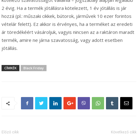
kötelező szavatosságot vállalnia – jogszabály alapján legalább
2 évig. Ha a termék jótállásra kötelezett, 1 év jótállás is jár
hozzá (pl.: műszaki cikkek, bútorok, járművek 10 ezer forintos
vételár felett). Ez akkor is érvényes, ha a terméket az eredeti
ár töredékéért vásároljuk, vagyis nincsen az a raktáron maradt
termék, amire ne járna szavatosság, vagy adott esetben
jótállás.
CÍMKÉK
Black Friday
Előző cikk
Következő cikk