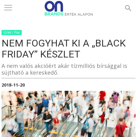
ONBRANDS
Üzlet / Piac
–
NEM FOGYHAT KI A „BLACK
FRIDAY” KÉSZLET
ÉRTÉK
A nem valós akcióért akár tízmilliós bírsággal is
sújtható a kereskedő.
2018-11-20
ALAPON