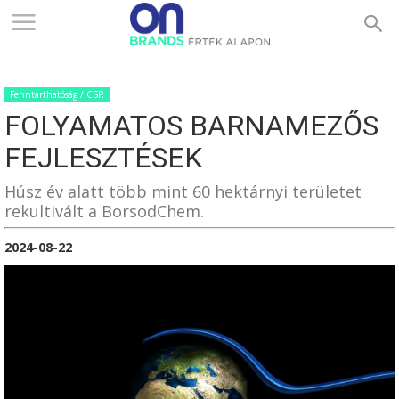
ONBRANDS
Fenntarthatóság / CSR
–
FOLYAMATOS BARNAMEZŐS
FEJLESZTÉSEK
ÉRTÉK
Húsz év alatt több mint 60 hektárnyi területet
rekultivált a BorsodChem.
2024-08-22
ALAPON