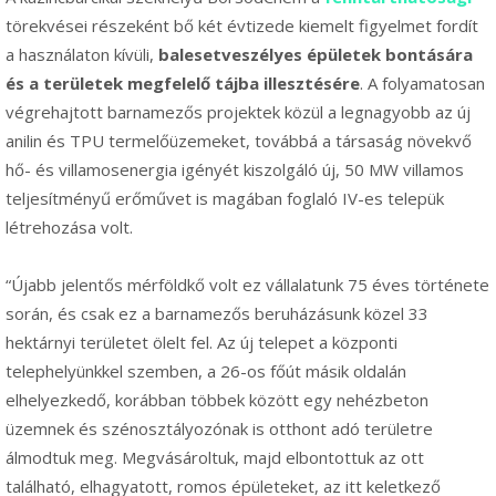
törekvései részeként bő két évtizede kiemelt figyelmet fordít
a használaton kívüli,
balesetveszélyes épületek bontására
és a területek megfelelő tájba illesztésére
. A folyamatosan
végrehajtott barnamezős projektek közül a legnagyobb az új
anilin és TPU termelőüzemeket, továbbá a társaság növekvő
hő- és villamosenergia igényét kiszolgáló új, 50 MW villamos
teljesítményű erőművet is magában foglaló IV-es telepük
létrehozása volt.
“Újabb jelentős mérföldkő volt ez vállalatunk 75 éves története
során, és csak ez a barnamezős beruházásunk közel 33
hektárnyi területet ölelt fel. Az új telepet a központi
telephelyünkkel szemben, a 26-os főút másik oldalán
elhelyezkedő, korábban többek között egy nehézbeton
üzemnek és szénosztályozónak is otthont adó területre
álmodtuk meg. Megvásároltuk, majd elbontottuk az ott
található, elhagyatott, romos épületeket, az itt keletkező