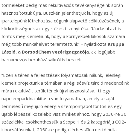
törmeléket pedig más rekultivációs tevékenységeink során
hasznosítottuk újra. Büszkén jelenthetjük ki, hogy az új
ipartelepünk létrehozása cégünk alapvető célkitűzésének, a
körkörösségnek az egyik ékes bizonyítéka. Ráadásul azt is
fontos még kiemelnünk, hogy a környékbeli lakosok számára
még több munkahelyet teremtettünk” – nyilatkozta
Kruppa
László, a BorsodChem vezérigazgatója
, aki legújabb
barnamezős beruházásaikról is beszélt.
“Ezen a téren a fejlesztések folyamatosak nálunk, jelenlegi
kiemelt projektünk a témában a régi sósvíz tároló medencéink
mára rekultivált területének újrahasznosítása. Itt egy
napelempark kialakítása van folyamatban, amely a saját
termelésű megújuló energia szempontjából fontos és egy
újabb lépéssel közelebb visz minket ahhoz, hogy 2030-re 30
százalékkal csökkenthessük a Scope 1 és 2 kategóriájú CO2-
kibocsátásunkat, 2050-re pedig elérhessük a nettó nulla