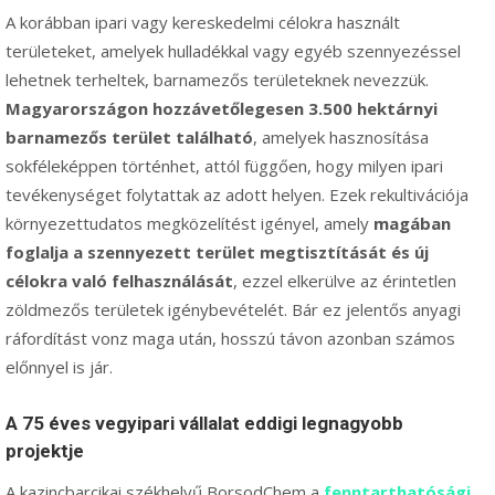
A korábban ipari vagy kereskedelmi célokra használt
területeket, amelyek hulladékkal vagy egyéb szennyezéssel
lehetnek terheltek, barnamezős területeknek nevezzük.
Magyarországon hozzávetőlegesen 3.500 hektárnyi
barnamezős terület található
, amelyek hasznosítása
sokféleképpen történhet, attól függően, hogy milyen ipari
tevékenységet folytattak az adott helyen. Ezek rekultivációja
környezettudatos megközelítést igényel, amely
magában
foglalja a szennyezett terület megtisztítását és új
célokra való felhasználását
, ezzel elkerülve az érintetlen
zöldmezős területek igénybevételét. Bár ez jelentős anyagi
ráfordítást vonz maga után, hosszú távon azonban számos
előnnyel is jár.
A 75 éves vegyipari vállalat eddigi legnagyobb
projektje
A kazincbarcikai székhelyű BorsodChem a
fenntarthatósági