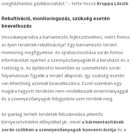
üvegházhatású gázkibocsátást.” – tette hozzá
Kruppa László
.
Rekultiváció, monitoringozás, szükség esetén
beavatkozás
Visszakanyarodva a barnamezős fejlesztésekhez, miért fontos
az ilyen területek rekultivációja? Egy barnamezős terület
monitoring megfigyelése és újrahasznosítása során fontos
információkat nyerhet a szennyezőanyagokról a beruházó és a
Hatóság is. Az építkezést követően az üzemeltetés során
folyamatosan figyelik a terület állapotát, így szükség esetén
van lehetőség azonnali beavatkozásra. Ezzel szemben egy
magára hagyott területen nem rendelkezünk ismeretanyaggal
és a szennyezőanyagok felügyelete sem történik meg.
Az iparilag terhelt területek felszámolása jelentős
környezetvédelmi előnyökkel jár, mivel
a kármentesítések
során csökken a szennyezőanyagok koncentrációja
és a