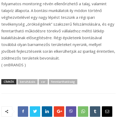
folyamatos monitoring révén ellenőrizhető a talaj, valamint
talajvíz állapota. A bontási munkálatok ily módon történő
véghezvitelével egy nagy lépést teszünk a régi ipari
tevékenység „örökségének” szakszerű felszámolására, és egy
fenntartható működésre törekvő vállalathoz méltó látkép
kialakításának elősegítésére. Régi épületeink bontásával
továbbá olyan barnamezős területeket nyerünk, mellyel
jövőbeli fejlesztéseink során elkerülhetjük az iparilag érintetlen,
zöldmezős területek bevonását.
( onBRANDS )
CÍMKÉK
beruházás
csr
fenntarthatóság