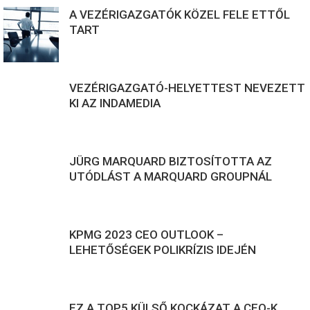
A VEZÉRIGAZGATÓK KÖZEL FELE ETTŐL
TART
VEZÉRIGAZGATÓ-HELYETTEST NEVEZETT
KI AZ INDAMEDIA
JÜRG MARQUARD BIZTOSÍTOTTA AZ
UTÓDLÁST A MARQUARD GROUPNÁL
KPMG 2023 CEO OUTLOOK –
LEHETŐSÉGEK POLIKRÍZIS IDEJÉN
EZ A TOP5 KÜLSŐ KOCKÁZAT A CEO-K