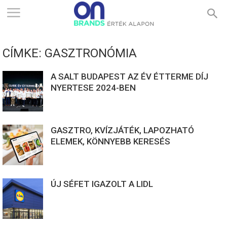
ONBRANDS
CÍMKE: GASZTRONÓMIA
–
A SALT BUDAPEST AZ ÉV ÉTTERME DÍJ
NYERTESE 2024-BEN
ÉRTÉK
GASZTRO, KVÍZJÁTÉK, LAPOZHATÓ
ALAPON
ELEMEK, KÖNNYEBB KERESÉS
ÚJ SÉFET IGAZOLT A LIDL