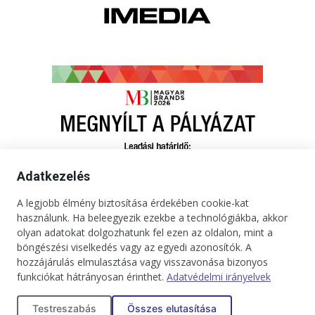
Adatkezelés
A legjobb élmény biztosítása érdekében cookie-kat
használunk. Ha beleegyezik ezekbe a technológiákba, akkor
olyan adatokat dolgozhatunk fel ezen az oldalon, mint a
böngészési viselkedés vagy az egyedi azonosítók. A
hozzájárulás elmulasztása vagy visszavonása bizonyos
funkciókat hátrányosan érinthet.
Adatvédelmi irányelvek
Kapcsolat
Impresszum
Médiaajánlat
Jogi tudnivalók
Testreszabás
Összes elutasítása