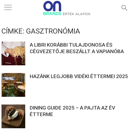
ONBRANDS
CÍMKE: GASZTRONÓMIA
–
A LIBRI KORÁBBI TULAJDONOSA ÉS
CÉGVEZETŐJE BESZÁLLT A VAPIANÓBA
ÉRTÉK
HAZÁNK LEGJOBB VIDÉKI ÉTTERMEI 2025
ALAPON
DINING GUIDE 2025 – A PAJTA AZ ÉV
ÉTTERME