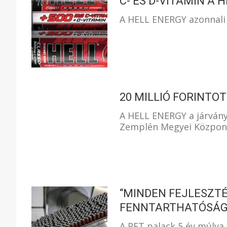
C- ÉS D-VITAMIN A 
A HELL ENERGY azonnali ha
20 MILLIÓ FORINTO
A HELL ENERGY a járvány
Zemplén Megyei Központ
“MINDEN FEJLESZTÉ
FENNTARTHATÓSÁG
A PET palack 5 év múlva 