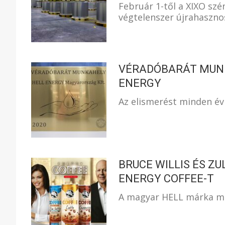
Február 1-től a XIXO szé
végtelenszer újrahaszno
VÉRADÓBARÁT MUNK
ENERGY
Az elismerést minden év
BRUCE WILLIS ÉS ZU
ENERGY COFFEE-T
A magyar HELL márka má