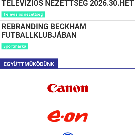
TELEVÍZIÓS NÉZETTSÉG 2026.30.HÉT
Televíziós nézettség
REBRANDING BECKHAM
FUTBALLKLUBJÁBAN
Sportmárka
EGYÜTTMŰKÖDÜNK