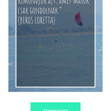
kimondjuk azt, amit mások
csak gondolnak.”
(BEROS LORETTA)