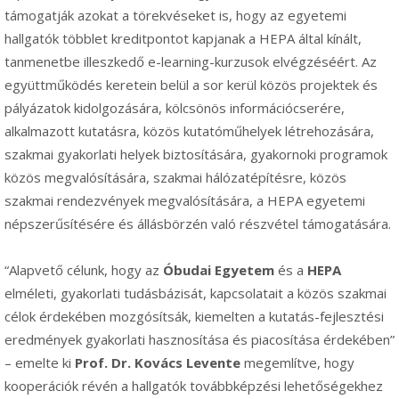
támogatják azokat a törekvéseket is, hogy az egyetemi
hallgatók többlet kreditpontot kapjanak a HEPA által kínált,
tanmenetbe illeszkedő e-learning-kurzusok elvégzéséért. Az
együttműködés keretein belül a sor kerül közös projektek és
pályázatok kidolgozására, kölcsönös információcserére,
alkalmazott kutatásra, közös kutatóműhelyek létrehozására,
szakmai gyakorlati helyek biztosítására, gyakornoki programok
közös megvalósítására, szakmai hálózatépítésre, közös
szakmai rendezvények megvalósítására, a HEPA egyetemi
népszerűsítésére és állásbörzén való részvétel támogatására.
“Alapvető célunk, hogy az
Óbudai Egyetem
és a
HEPA
elméleti, gyakorlati tudásbázisát, kapcsolatait a közös szakmai
célok érdekében mozgósítsák, kiemelten a kutatás-fejlesztési
eredmények gyakorlati hasznosítása és piacosítása érdekében”
– emelte ki
Prof. Dr. Kovács Levente
megemlítve, hogy
kooperációk révén a hallgatók továbbképzési lehetőségekhez