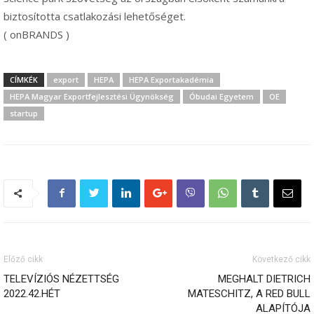
biztosította csatlakozási lehetőséget.
( onBRANDS )
CÍMKÉK
export
HEPA
HEPA Exportakadémia
HEPA Magyar Exportfejlesztési Ügynökség
Óbudai Egyetem
OE
startup
Előző cikk
Következő cikk
TELEVÍZIÓS NÉZETTSÉG
MEGHALT DIETRICH
2022.42.HÉT
MATESCHITZ, A RED BULL
ALAPÍTÓJA