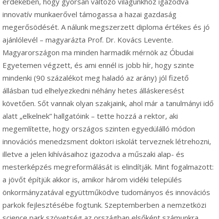
érdekében, hogy gyorsan változó világunkhoz igazodva
innovatív munkaerővel támogassa a hazai gazdaság
megerősödését. A nálunk megszerzett diploma értékes és jó
ajánlólevél – magyarázta Prof. Dr. Kovács Levente.
Magyarországon ma minden harmadik mérnök az Óbudai
Egyetemen végzett, és ami ennél is jobb hír, hogy szinte
mindenki (90 százalékot meg haladó az arány) jól fizető
állásban tud elhelyezkedni néhány hetes álláskeresést
követően. Sőt vannak olyan szakjaink, ahol már a tanulmányi idő
alatt „elkelnek” hallgatóink – tette hozzá a rektor, aki
megemlítette, hogy országos szinten egyedülálló módon
innovációs menedzsment doktori iskolát terveznek létrehozni,
illetve a jelen kihívásaihoz igazodva a műszaki alap- és
mesterképzés megreformálását is elindítják. Mint fogalmazott:
a jövőt építjük akkor is, amikor három vidéki település
önkormányzatával együttműködve tudományos és innovációs
parkok fejlesztésébe fogtunk. Szeptemberben a nemzetközi
science park szövetség az országban elsőként számunkra