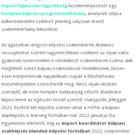
Exportfejlesztési Ügynökség
kezdeményezését egy
komplex képzési program
indítására
, amelynek célja a
külkereskedelmi szektort jelenleg súlyosan érintő
szakemberhiány leküzdése.
Az ágazatban dolgozó képzési szakemberek általános
visszajelzése szerint nagymértékben csökkent az olyan valós
gyakorlati ismeretekkel is rendelkező szakemberek száma, akik
megfelelő szintű külpiaci szaktudással rendelkeznek, hiszen
ezen kompetenciák napjainkban csupán a felsőoktatási
intézményekben szerezhetők meg. Nincs olyan oktatási
szereplő, aki ezen komplex tudásanyag célzott átadására
képes lenne az egészen kezdő szinttől. Hiánypótló jelleggel
2022 őszétől két képzési szinten oktat a HEPA: a külpiaci
alapképzés e-learning formában már 2022 januárja óta
ingyenesen elérhető, míg az
export koordinátor külpiaci
szakképzés blended-képzési formában
2022. szeptember