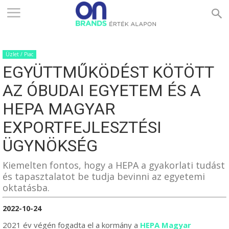
ONBRANDS
Üzlet / Piac
–
EGYÜTTMŰKÖDÉST KÖTÖTT
AZ ÓBUDAI EGYETEM ÉS A
ÉRTÉK
HEPA MAGYAR
EXPORTFEJLESZTÉSI
ÜGYNÖKSÉG
ALAPON
Kiemelten fontos, hogy a HEPA a gyakorlati tudást
és tapasztalatot be tudja bevinni az egyetemi
oktatásba.
2022-10-24
2021 év végén fogadta el a kormány a
HEPA Magyar