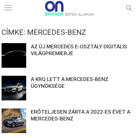
ONBRANDS
CÍMKE: MERCEDES-BENZ
–
AZ ÚJ MERCEDES E-OSZTÁLY DIGITÁLIS
VILÁGPREMIERJE
ÉRTÉK
A KRQ LETT A MERCEDES-BENZ
ALAPON
ÜGYNÖKSÉGE
ERŐTELJESEN ZÁRTA A 2022-ES ÉVET A
MERCEDES-BENZ