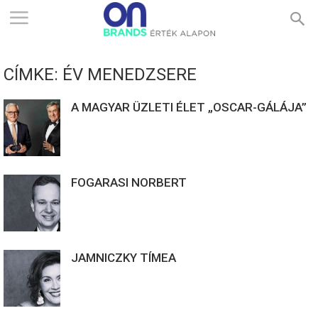
ONBRANDS
CÍMKE: ÉV MENEDZSERE
–
A MAGYAR ÜZLETI ÉLET „OSCAR-GÁLÁJA”
ÉRTÉK
FOGARASI NORBERT
ALAPON
JAMNICZKY TÍMEA