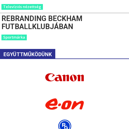
Televíziós nézettség
REBRANDING BECKHAM
FUTBALLKLUBJÁBAN
Sportmárka
EGYÜTTMŰKÖDÜNK