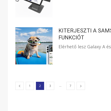
KITERJESZTI A SA
FUNKCIÓT
Elérhető lesz Galaxy A és
...
1
2
3
7