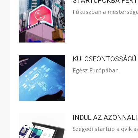
STARTUPOKBA FEKT
Fókuszban a mesterséges
KULCSFONTOSSÁGÚ A
Egész Európában.
INDUL AZ AZONNALI 
Szegedi startup a qvik a