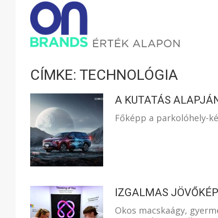
ONBRAND
–
CÍMKE: TECHNOLÓGIA
ÉRTÉK
A KUTATÁS ALAPJÁ
Főképp a parkolóhely-ké
ALAPON
IZGALMAS JÖVŐKÉP
Okos macskaágy, gyerme