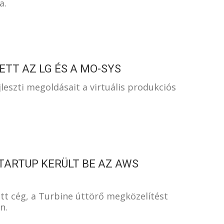
a.
TT AZ LG ÉS A MO-SYS
jleszti megoldásait a virtuális produkciós
TARTUP KERÜLT BE AZ AWS
t cég, a Turbine úttörő megközelítést
n.