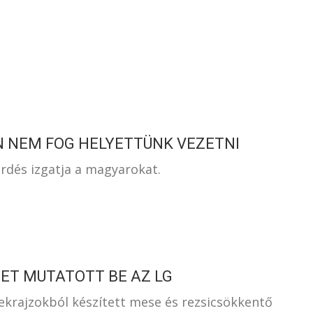
S
N NEM FOG HELYETTÜNK VEZETNI
rdés izgatja a magyarokat.
ET MUTATOTT BE AZ LG
krajzokból készített mese és rezsicsökkentő